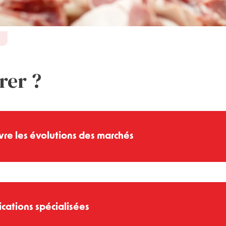
rer ?
re les évolutions des marchés
ue semaine :
 toutes les espèces, à chaque stade de la filière (près de 120 ré
 exclusives
, telles que les prix des peaux ou les coûts d’enlève
ications spécialisées