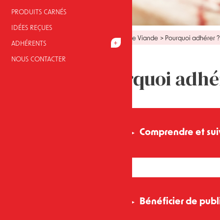
PRODUITS CARNÉS
IDÉES REÇUES
Fil
Accueil
> Culture Viande
> Pourquoi adhérer ?
ADHÉRENTS
NOUS CONTACTER
d'Ariane
Dossier
Titre
Accroche
Pourquoi adhé
Comprendre et suiv
Nos adhérents reçoivent chaq
-
Les cotations actualisées
pour
-
Des
enquêtes conjoncturelles
Bénéficier de publ