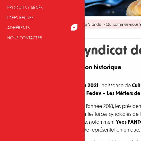
PRODUITS CARNÉS
IDÉES REÇUES
Fil
Accueil
> Culture Viande
> Qui sommes-nous 
ADHÉRENTS
NOUS CONTACTER
d'Ariane
Image
Le syndicat de
Une fusion historique
1er janvier 2021
: naissance de
Cul
Viande
et
Fedev – Les Métiers de
À la fin de l’année 2018, les préside
rassembler les forces syndicales de
charcuterie, notamment
Yves FANT
commun de représentation unique.