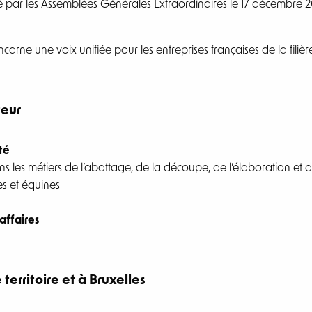
té par les Assemblées Générales Extraordinaires le 17 décembre
ncarne une voix unifiée pour les entreprises françaises de la filiè
teur
té
s les métiers de l’abattage, de la découpe, de l’élaboration e
es et équines
’affaires
territoire et à Bruxelles