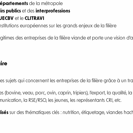
épartements
de la métropole
rs publics
et des
interprofessions
UECBV
et le
CLITRAVI
nstitutions européennes sur les grands enjeux de la filière
gitimes des entreprises de la filière viande et porte une vision d’a
ire
 sujets qui concernent les entreprises de la filière grâce à un trav
es (bovine, veau, porc, ovin, caprin, tripiers), l’export, la qualité, l
nication, la RSE/RSO, les jeunes, les représentants CRI, etc.
isés
sur des thématiques clés : nutrition, étiquetage, viandes hac