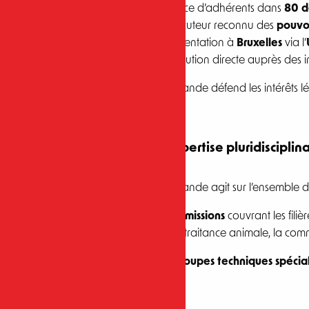
Présence d’adhérents dans
80 d
Interlocuteur reconnu des
pouvoi
Représentation à
Bruxelles
via l’
Contribution directe auprès des i
Culture Viande défend les intérêts lé
Une expertise pluridisciplina
Culture Viande agit sur l’ensemble des
15 commissions
couvrant les filièr
la bientraitance animale, la commu
Des groupes techniques spécial