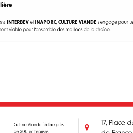
lière
ions
INTERBEV
et
INAPORC
,
CULTURE VIANDE
s’engage pour une
ent viable pour l’ensemble des maillons de la chaîne.
17, Place d
Culture Viande fédère près
de 300 entreprises