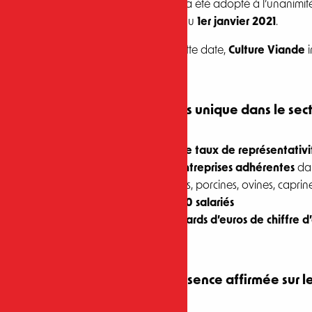
Ce projet a été adopté à l’unanimi
effective au
1er janvier 2021
.
Depuis cette date,
Culture Viande
i
Un poids unique dans le sec
81 % de taux de représentativi
250 entreprises adhérentes
dan
bovines, porcines, ovines, caprin
30 000 salariés
14 milliards d’euros de chiffre d
Une présence affirmée sur le 